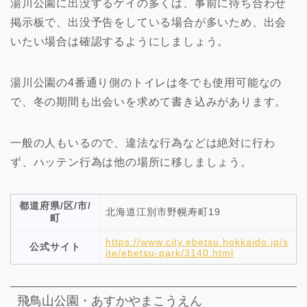
湯川公園に出没するゲイの多くは、事前に待ち合わせ
掲示板で、出没予告をしている場合が多いため、出会
いたい場合は確認するようにしましょう。
湯川公園の4番通り側のトイレは冬でも使用可能なの
で、冬の期間も出会いを求めて書き込みがあります。
一般の人もいるので、違法な行為などは絶対に行わ
ず、ハッテン行為は他の場所に移しましょう。
都道府県/区/市/
北海道江別市野幌寿町19
町
https://www.city.ebetsu.hokkaido.jp/s
公式サイト
ite/ebetsu-park/3140.html
飛鳥山公園・あすかやまこうえん