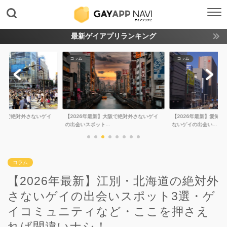
最新ゲイアプリランキング
コラム
コラム
】東京で絶対外さないゲイ
【2026年最新】大阪で絶対外さないゲイ
【2026年最新】愛知
.
の出会いスポット...
ないゲイの出会い...
コラム
【2026年最新】江別・北海道の絶対外
さないゲイの出会いスポット3選・ゲ
イコミュニティなど・ここを押さえ
れば間違いナシ！