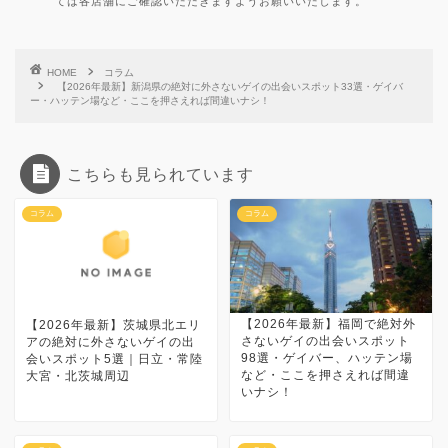
ては各店舗にご確認いただきますようお願いいたします。
HOME
コラム
【2026年最新】新潟県の絶対に外さないゲイの出会いスポット33選・ゲイバ
ー・ハッテン場など・ここを押さえれば間違いナシ！
こちらも見られています
コラム
コラム
【2026年最新】福岡で絶対外
【2026年最新】茨城県北エリ
さないゲイの出会いスポット
アの絶対に外さないゲイの出
98選・ゲイバー、ハッテン場
会いスポット5選｜日立・常陸
など・ここを押さえれば間違
大宮・北茨城周辺
いナシ！