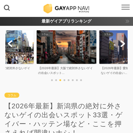
最新ゲイアプリランキング
コラム
コラム
】東京で絶対外さないゲイ
【2026年最新】大阪で絶対外さないゲイ
【2026年最新】愛知
.
の出会いスポット...
ないゲイの出会い...
コラム
【2026年最新】新潟県の絶対に外さ
ないゲイの出会いスポット33選・ゲ
イバー・ハッテン場など・ここを押
さえれば間違いナシ！