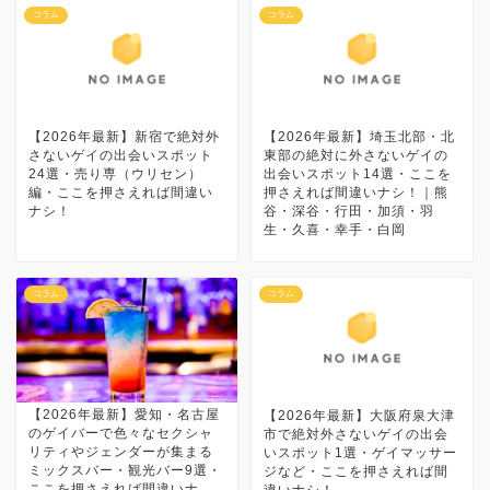
コラム
コラム
【2026年最新】新宿で絶対外
【2026年最新】埼玉北部・北
さないゲイの出会いスポット
東部の絶対に外さないゲイの
24選・売り専（ウリセン）
出会いスポット14選・ここを
編・ここを押さえれば間違い
押さえれば間違いナシ！｜熊
ナシ！
谷・深谷・行田・加須・羽
生・久喜・幸手・白岡
コラム
コラム
【2026年最新】愛知・名古屋
【2026年最新】大阪府泉大津
のゲイバーで色々なセクシャ
市で絶対外さないゲイの出会
リティやジェンダーが集まる
いスポット1選・ゲイマッサー
ミックスバー・観光バー9選・
ジなど・ここを押さえれば間
ここを押さえれば間違いナ
違いナシ！