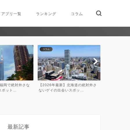
イアプリ一覧
ランキング
コラム
コラム
ランキング
】北海道の絶対外さ
【2026年最新】宮城県の絶対外さ
2026年最新
スポッ...
ないゲイの出会いスポッ...
ッチングアプリ
最新記事