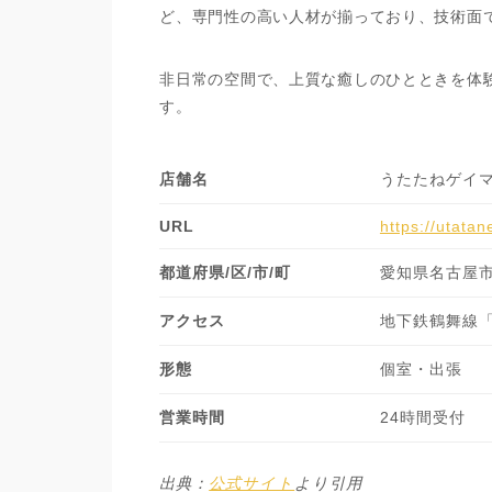
ど、専門性の高い人材が揃っており、技術面
非日常の空間で、上質な癒しのひとときを体
す。
店舗名
うたたねゲイ
URL
https://utata
都道府県/区/市/町
愛知県名古屋
アクセス
地下鉄鶴舞線
形態
個室・出張
営業時間
24時間受付
出典：
公式サイト
より引用