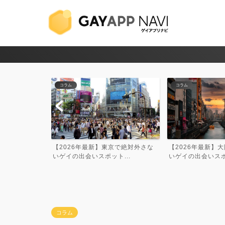
コラム
コラム
京で絶対外さな
【2026年最新】大阪で絶対外さな
【2026年最新】
...
いゲイの出会いスポット...
対外さないゲイの出会
コラム