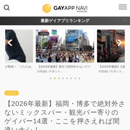
最新ゲイアプリランキング
コラム
コラム
年最新】東京で絶対外さないゲイ
【2026年最新】大阪で絶対外さないゲイ
【2026年最新
ット...
の出会いスポット...
ないゲイの出会い.
コラム
【2026年最新】福岡・博多で絶対外さ
ないミックスバー・観光バー寄りの
ゲイバー14選・ここを押さえれば間
違いナシ！