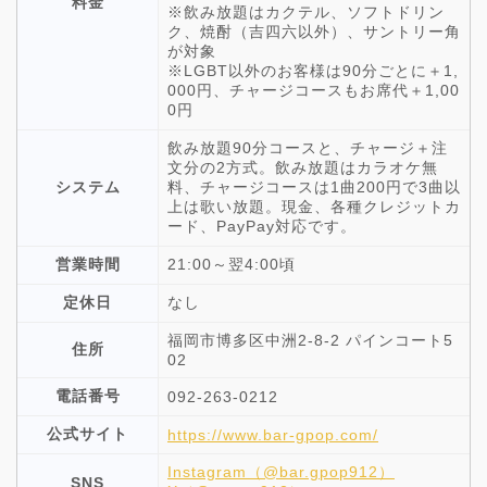
料金
※飲み放題はカクテル、ソフトドリン
ク、焼酎（吉四六以外）、サントリー角
が対象
※LGBT以外のお客様は90分ごとに＋1,
000円、チャージコースもお席代＋1,00
0円
飲み放題90分コースと、チャージ＋注
文分の2方式。飲み放題はカラオケ無
システム
料、チャージコースは1曲200円で3曲以
上は歌い放題。現金、各種クレジットカ
ード、PayPay対応です。
営業時間
21:00～翌4:00頃
定休日
なし
福岡市博多区中洲2-8-2 パインコート5
住所
02
電話番号
092-263-0212
公式サイト
https://www.bar-gpop.com/
Instagram（@bar.gpop912）
SNS