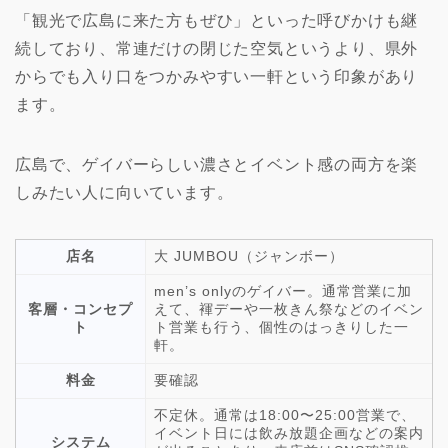
「観光で広島に来た方もぜひ」といった呼びかけも継
続しており、常連だけの閉じた空気というより、県外
からでも入り口をつかみやすい一軒という印象があり
ます。
広島で、ゲイバーらしい濃さとイベント感の両方を楽
しみたい人に向いています。
店名
大 JUMBOU（ジャンボー）
men’s onlyのゲイバー。通常営業に加
客層・コンセプ
えて、褌デーや一枚きん祭などのイベン
ト
ト営業も行う、個性のはっきりした一
軒。
料金
要確認
不定休。通常は18:00〜25:00営業で、
イベント日には飲み放題企画などの案内
システム