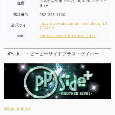
広島県広島市中区堀川町3-20 シティビ
住所
ル7F
電話番号
082-246-1120
https://www.instagram.com/dada_20
公式サイト
171124/
SNS
https://x.com/DADA_bar_2017
pPside＋・ピーピーサイドプラス・ゲイバー
@ppsideplus