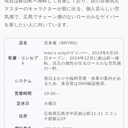
現在は銀山町へ移転して営業しており、店の雰囲気も
マスターのキャラクターが前に出る、個人店らしい空
気感で、広島でチェーン感のないローカルなゲイバー
を探したい人に向いています。
店名
武来庵（BRYAN）
men’s onlyのゲイバー。2019年5月30
客層・コンセプ
日オープン、2024年12月に銀山町へ移
ト
転。店主の個性が出るローカルな空気感
の一軒。
祝日まわりや臨時営業・休業の案内があ
システム
るため、来店前はSNS確認推奨。
営業時間
19:00～
定休日
火曜日
広島県広島市中区銀山町11-11 スコッ
住所
チ館銀山2F