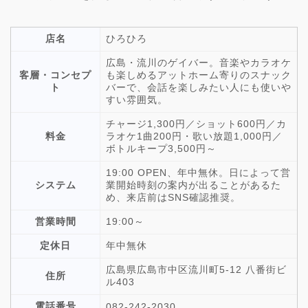
店名
ひろひろ
広島・流川のゲイバー。音楽やカラオケ
客層・コンセプ
も楽しめるアットホーム寄りのスナック
ト
バーで、会話を楽しみたい人にも使いや
すい雰囲気。
チャージ1,300円／ショット600円／カ
料金
ラオケ1曲200円・歌い放題1,000円／
ボトルキープ3,500円～
19:00 OPEN、年中無休。日によって営
システム
業開始時刻の案内が出ることがあるた
め、来店前はSNS確認推奨。
営業時間
19:00～
定休日
年中無休
広島県広島市中区流川町5-12 八番街ビ
住所
ル403
電話番号
082-242-2030