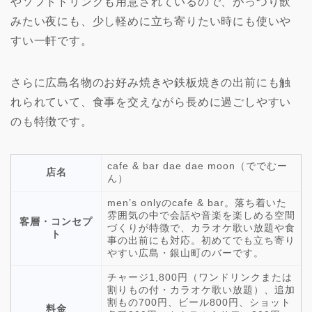
やソフトドリンクも用意されているので、がっつり飲
みたい夜にも、少し軽めに立ち寄りたい時にも使いや
すい一軒です。
さらに広島名物のお好み焼きや鉄板焼きの出前にも触
れられていて、食事を交えながら長めに過ごしやすい
のも特徴です。
cafe & bar dae dae moon（ででむー
店名
ん）
men’s onlyのcafe & bar。落ち着いた
雰囲気の中で会話や音楽を楽しめる空間
客層・コンセプ
づくりが特徴で、カラオケ歌い放題や食
ト
事の出前にも対応。初めてでも立ち寄り
やすい広島・銀山町のバーです。
チャージ1,800円（ワンドリンクまたは
割りもの付・カラオケ歌い放題）、追加
割もの700円、ビール800円、ショット
料金