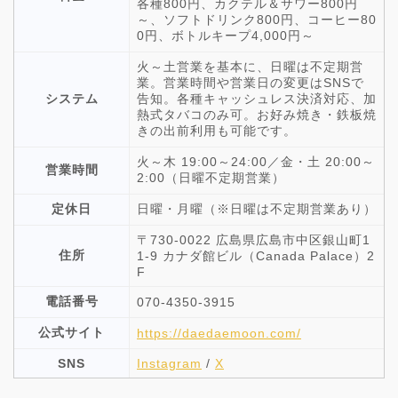
各種800円、カクテル＆サワー800円
～、ソフトドリンク800円、コーヒー80
0円、ボトルキープ4,000円～
火～土営業を基本に、日曜は不定期営
業。営業時間や営業日の変更はSNSで
システム
告知。各種キャッシュレス決済対応、加
熱式タバコのみ可。お好み焼き・鉄板焼
きの出前利用も可能です。
火～木 19:00～24:00／金・土 20:00～
営業時間
2:00（日曜不定期営業）
定休日
日曜・月曜（※日曜は不定期営業あり）
〒730-0022 広島県広島市中区銀山町1
住所
1-9 カナダ館ビル（Canada Palace）2
F
電話番号
070-4350-3915
公式サイト
https://daedaemoon.com/
SNS
Instagram
/
X