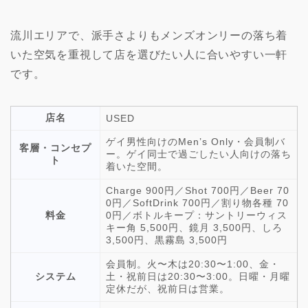
流川エリアで、派手さよりもメンズオンリーの落ち着
いた空気を重視して店を選びたい人に合いやすい一軒
です。
店名
USED
ゲイ男性向けのMen’s Only・会員制バ
客層・コンセプ
ー。ゲイ同士で過ごしたい人向けの落ち
ト
着いた空間。
Charge 900円／Shot 700円／Beer 70
0円／SoftDrink 700円／割り物各種 70
料金
0円／ボトルキープ：サントリーウィス
キー角 5,500円、鏡月 3,500円、しろ
3,500円、黒霧島 3,500円
会員制。火〜木は20:30〜1:00、金・
システム
土・祝前日は20:30〜3:00。日曜・月曜
定休だが、祝前日は営業。