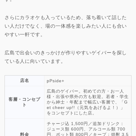
さらにカラオケも入っているため、落ち着いて話した
い人だけでなく、場の一体感を楽しみたい人にも合い
やすい一軒です。
広島で出会いのきっかけが作りやすいゲイバーを探し
ている人に向いています。
店名
pPside+
広島のゲイバー。初めての方・お一人
様・出張や県外の方も歓迎。若者・学生
客層・コンセプ
から紳士・年配まで幅広い客層で、「G
ト
et cheer up!!（元気をあげるよ！）」
をコンセプトにした店。
チャージ込 1,500円／追加ドリンク：
ジュース類 600円、アルコール類 700
料金
円、ポット類 800円／キープ：焼酎 3,5