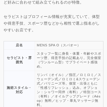
ど好みに合わせて組み立てられるのが特徴。
セラピストはプロフィール情報が充実していて、体型
や得意手技、スポーツ歴などから相性で選ぶ指名がし
やすいお店です。
店名
MENS SPA O（スパオー）
スタッフ一覧に身長・体重・年齢やスポ
セラピスト・雰
ーツ歴、得意手技の記載あり。完全個室
囲気
（ワンルーム型）でプライベート感強
め。
リンパ（オイル）／指圧／ロミロミ／ス
ウェーデン式／ロミロミ&スウェーデン
式／バリニーズ等。個室・出張ともに
施術スタイル・
「性感リフレッシュ」込み。オプショ
対応
ン：シャワー同伴（有料）／特別コース
（有料）／オイルアップグレード（Aés
op）無料／ヒップ・睾丸マッサージ無
料。