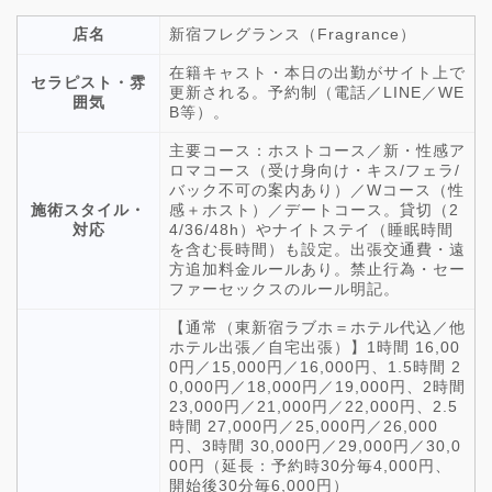
店名
新宿フレグランス（Fragrance）
在籍キャスト・本日の出勤がサイト上で
セラピスト・雰
更新される。予約制（電話／LINE／WE
囲気
B等）。
主要コース：ホストコース／新・性感ア
ロマコース（受け身向け・キス/フェラ/
バック不可の案内あり）／Wコース（性
施術スタイル・
感＋ホスト）／デートコース。貸切（2
対応
4/36/48h）やナイトステイ（睡眠時間
を含む長時間）も設定。出張交通費・遠
方追加料金ルールあり。禁止行為・セー
ファーセックスのルール明記。
【通常（東新宿ラブホ＝ホテル代込／他
ホテル出張／自宅出張）】1時間 16,00
0円／15,000円／16,000円、1.5時間 2
0,000円／18,000円／19,000円、2時間
23,000円／21,000円／22,000円、2.5
時間 27,000円／25,000円／26,000
円、3時間 30,000円／29,000円／30,0
00円（延長：予約時30分毎4,000円、
開始後30分毎6,000円）