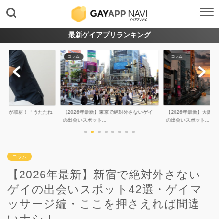
最新ゲイアプリランキング
コラム
コラム
】東京で絶対外さないゲイ
【2026年最新】大阪で絶対外さないゲイ
【2026年最新】愛知
.
の出会いスポット...
ないゲイの出会い...
コラム
【2026年最新】新宿で絶対外さない
ゲイの出会いスポット42選・ゲイマ
ッサージ編・ここを押さえれば間違
いナシ！