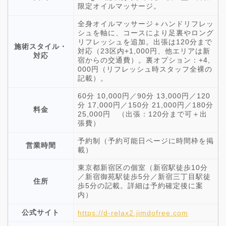
限定オイルマッサージ。
全身オイルマッサージ＋ハンドリフレッ
シュを軸に、コースにより足裏やロング
リフレッシュを追加。出張は120分まで
施術スタイル・
対応（23区内+1,000円、他エリアは新
対応
宿からの交通費）。裏オプション：+4,
000円（リフレッシュ時スタッフ全裸の
記載）。
60分 10,000円／90分 13,000円／120
分 17,000円／150分 21,000円／180分
料金
25,000円 （出張：120分まで可＋出
張費）
予約制（予約可能日ページに時間枠を掲
営業時間
載）
東京都新宿区の個室（新宿駅徒歩10分
／新宿御苑駅徒歩5分／新宿三丁目駅徒
住所
歩5分の記載。詳細は予約確定後に案
内）
公式サイト
https://d-relax2.jimdofree.com