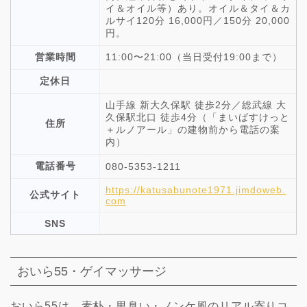
イ＆オイル等）あり。オイル＆タイ＆カ
ルサイ120分 16,000円／150分 20,000
円。
営業時間
11:00〜21:00（当日受付19:00まで）
定休日
山手線 新大久保駅 徒歩2分／総武線 大
久保駅北口 徒歩4分（「まいばすけっと
住所
＋ルノアール」の建物前から電話の案
内）
電話番号
080-5353-1211
https://katusabunote1971.jimdoweb.
公式サイト
com
SNS
おいら55・ゲイマッサージ
おいら55は、素朴・男臭い・ノンケ風のリアル寄りコ