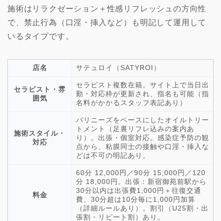
施術はリラクゼーション＋性感リフレッシュの方向性
で、禁止行為（口淫・挿入など）も明記して運用して
いるタイプです。
店名
サテュロイ（SATYROI）
セラピスト複数在籍。サイト上で当日出
セラピスト・雰
勤・対応枠が更新され、指名も可能（指
囲気
名料がかかるスタッフ表記あり）
バリニーズをベースにしたオイルトリー
トメント（足裏リフレ込みの案内あ
施術スタイル・
り）。出張・個室対応。感染症予防の観
対応
点から、粘膜同士の接触や口淫・挿入な
どは不可の明記あり。
60分 12,000円／90分 15,000円／120
分 18,000円。出張：新宿御苑前駅から
30分以内は出張費1,000円＋往復交通
料金
費、30分超は10分毎に1,000円加算
（詳細ルールあり）。割引（U25割・出
張割・リピート割）あり。