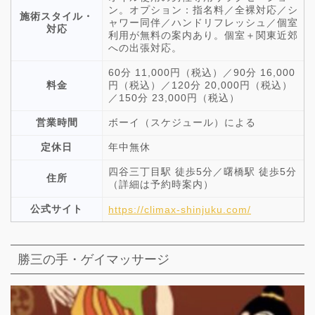
ン。オプション：指名料／全裸対応／シ
施術スタイル・
ャワー同伴／ハンドリフレッシュ／個室
対応
利用が無料の案内あり。個室＋関東近郊
への出張対応。
60分 11,000円（税込）／90分 16,000
料金
円（税込）／120分 20,000円（税込）
／150分 23,000円（税込）
営業時間
ボーイ（スケジュール）による
定休日
年中無休
四谷三丁目駅 徒歩5分／曙橋駅 徒歩5分
住所
（詳細は予約時案内）
公式サイト
https://climax-shinjuku.com/
勝三の手・ゲイマッサージ