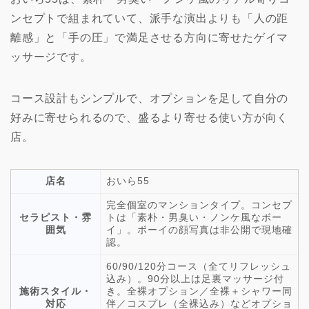
ンセプトで組まれていて、派手な演出よりも「人の距
離感」と「手の圧」で満足させる方向に寄せたゲイマ
ッサージです。
コース設計もシンプルで、オプションを足して自分の
好みに寄せられるので、盛るより寄せる使い方が向く
店。
店名
おいら55
完全個室のマンションタイプ。コンセプ
セラピスト・雰
トは「素朴・男臭い・ノンケ風なボー
囲気
イ」。ボーイの顔写真は非公開で現地確
認。
60/90/120分コース（全てリフレッシュ
込み）。90分以上は足裏マッサージ付
施術スタイル・
き。全裸オプション／全裸＋シャワー同
対応
伴／コスプレ（全裸込み）などオプショ