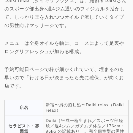
Daiki relax（ダイキリラックス）は、施術者Daikiさん
のスポーツ部出身×週4ジム通いのフィジカルを活かし
て、しっかり圧を入れつつオイルで流していくタイプ
の男性向けマッサージです。
メニューは全身オイルを軸に、コースによって足裏や
ロングリフレッシュが加わる構成。
予約可能日ページで枠が細かく出ていて、埋まるのも
早いので「行ける日が決まったら先に確保」が向くお
店です。
新宿〜男の癒し処〜Daiki relax（Daiki
店名
relax）
Daiki（平成一桁生まれ／スポーツ部経
セラピスト・雰
験／週4ジム／ガチムチ体型／176cm・
囲気
95kg の記載あり）。完全個室型の男性