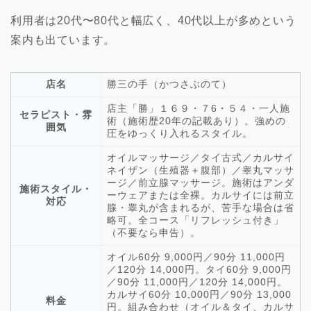
利用者は20代〜80代と幅広く、40代以上が多めという
案内も出ています。
店名
勝三の手（かつさぶのて）
店主「勝」１６９・７6・５４・一人施
セラピスト・雰
術（施術歴20年の記載あり）。強めの
囲気
圧をゆっくり入れるスタイル。
オイルマッサージ／タイ古式／カルサイ
ネイザン（生殖器＋腹部）／睾丸マッサ
ージ／前立腺マッサージ。施術はアンダ
施術スタイル・
ーウェアまたは全裸。カルサイには前立
対応
腺・睾丸が含まれるが、苦手な場合は省
略可。全コース「リフレッシュ付き」
（不要なら申告）。
オイル60分 9,000円／90分 11,000円
／120分 14,000円。タイ60分 9,000円
／90分 11,000円／120分 14,000円。
カルサイ60分 10,000円／90分 13,000
料金
円。組み合わせ（オイル＆タイ、カルサ