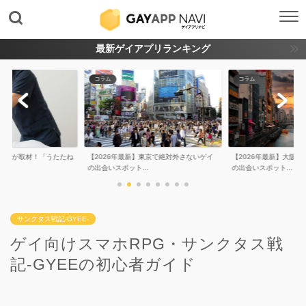
最新ゲイアプリランキング
コラム
コラム
集長が取材！「うたたね
【2026年最新】東京で絶対外さないゲイ
【2026年最新】大阪
..
の出会いスポット...
の出会いスポット...
サンクタス戦記-GYEE-
ゲイ向けスマホRPG・サンクタス戦
記-GYEEの初心者ガイド